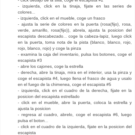
- izquierda, click en la tinaja, fijate en las series de
colores...
- izquierda, click en el mueble, coge un frasco
- ajusta la serie de colores en la puerta (rosa(fijo), rosa,
verde, amarillo, rosa(fijo)), abrela, ajusta la posicion del
escapista descabezado... coge la cabeza-lapiz, luego click
en la puerta, toma nota de la pista (blanco, blanco, rojo,
rojo, blanco, rojo) y coge la pinza
- examina la caja del inventario, pulsa los botones, coge el
escapista #3
- abre los cajones, coge la estrella
- derecha, abre la tinaja, mira en el interior, usa la pinza y
coge el escapista #4, luego llena el frasco de agua y usalo
en el fuego de la chimenea, coge el escapista #5
- izquierda, click en el cuadro de la derecha, fijate en la
posicion del escapista estrellado
- click en el mueble, abre la puerta, coloca la estrella y
ajusta la posicion
- regresa al cuadro, abrelo, coge el escapista #6, luego
pulsa el boton...
- click en el cuadro de la izquierda, fijate en la posicion del
escapista